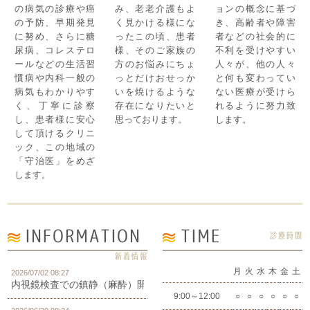
の病気の診療や癌
み、老老介護もよ
ョンの概念に基づ
の予防、早期発見
く見かける様にな
き、高齢者や障害
に努め、さらに糖
ったこの頃、患者
者などの社会的に
尿病、コレステロ
様、そのご家族の
不利を受けやすい
ールなどの生活習
方のお悩みにちょ
人々が、他の人々
慣病や内科一般の
っとだけおせっか
と何も変わってい
病気もわかりやす
いを焼けるような
ない医療が受けら
く、丁寧に診察
存在になりたいと
れるように努力致
し、患者様に安心
思っております。
します。
して頂けるクリニ
ック、この地域の
「守治医」をめざ
します。
INFORMATION
TIME
診療時間
新着情報
月
火
水
木
金
土
2026/07/02 08:27
内視鏡検査での鎮静（麻酔）開始しました。
9:00～12:00
○
○
○
○
○
○